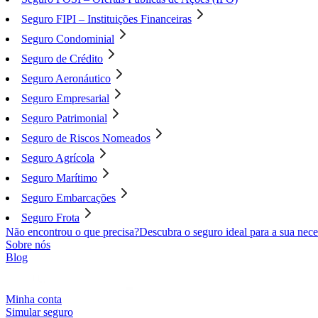
Seguro FIPI – Instituições Financeiras
Seguro Condominial
Seguro de Crédito
Seguro Aeronáutico
Seguro Empresarial
Seguro Patrimonial
Seguro de Riscos Nomeados
Seguro Agrícola
Seguro Marítimo
Seguro Embarcações
Seguro Frota
Não encontrou o que precisa?
Descubra o seguro ideal para a sua nece
Sobre nós
Blog
Minha conta
Simular seguro