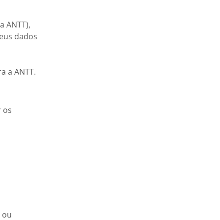
da ANTT),
seus dados
ra a ANTT.
r os
e ou