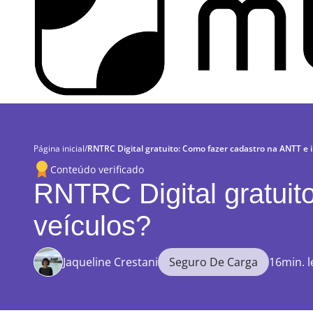
Página inicial
/
RNTRC Digital gratuito: Como fazer cadastro na ANTT e in
Conteúdo verificado
RNTRC Digital gratuit
veículos?
Jaqueline Crestani
Seguro De Carga
16min. l