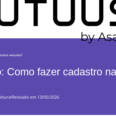
cluir veículos?
o: Como fazer cadastro na
eitura
Revisado em 13/05/2026