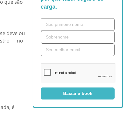
so que são
carga.
 se deve ou
istro — no
e
Baixar e-book
zada, é