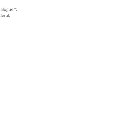
aluguel”;
deral,