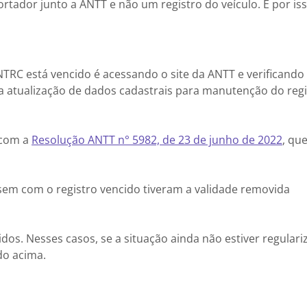
rtador junto a ANTT e não um registro do veículo. É por is
.
RNTRC está vencido é acessando o site da ANTT e verificando
 a atualização de dados cadastrais para manutenção do reg
 com a
Resolução ANTT n° 5982, de 23 de junho de 2022
, qu
sem com o registro vencido tiveram a validade removida
dos. Nesses casos, se a situação ainda não estiver regulari
do acima.