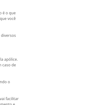
o é o que
 que você
 diversos
a apólice.
m caso de
ando o
vai facilitar
dimento e