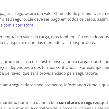
 pagar à seguradora um valor chamado de prêmio. O prêmi
er o seu seguro. Ele deve ser pago em todos os casos, assim
s com a corretora
.
rcentual do valor da carga, mas também são considerados
 do transporte e tipo das mercadorias transportadas.
egurado em caso de sinistro envolvendo a carga coberta pel
viços, dependendo dos termos contratuais. Por exemplo, e
ada de navio, que será providenciado pela seguradora.
cionar a seguradora imediatamente, informando como e qu
te marítimo por meio de uma boa
corretora de seguros
, que 
 sua indenização. A corretora deve fornecer canais de aten