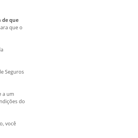
a de que
para que o
la
de Seguros
e a um
ondições do
o, você