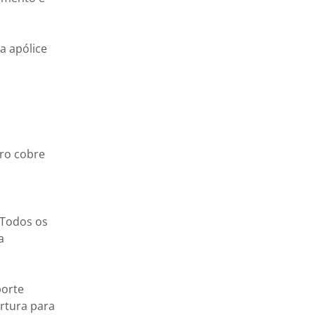
a apólice
ro cobre
 Todos os
a
porte
ertura para