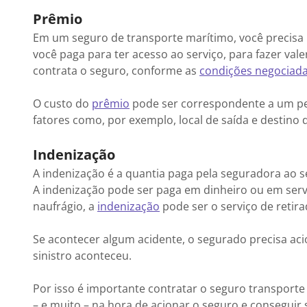
Prêmio
Em um seguro de transporte marítimo, você precisa
você paga para ter acesso ao serviço, para fazer val
contrata o seguro, conforme as
condições negociada
O custo do
prêmio
pode ser correspondente a um pe
fatores como, por exemplo, local de saída e destino
Indenização
A indenização é a quantia paga pela seguradora ao s
A indenização pode ser paga em dinheiro ou em ser
naufrágio, a
indenização
pode ser o serviço de retir
Se acontecer algum acidente, o segurado precisa a
sinistro aconteceu.
Por isso é importante contratar o seguro transpor
– e muito – na hora de acionar o seguro e conseguir