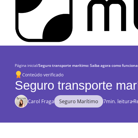
Página inicial
/
Seguro transporte marítimo: Saiba agora como funciona
Conteúdo verificado
Seguro transporte mar
Carol Fraga
Seguro Marítimo
7min. leitura
R