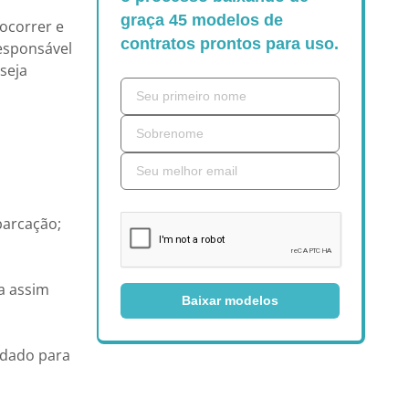
graça 45 modelos de
ocorrer e
contratos prontos para uso.
responsável
seja
barcação;
da assim
Baixar modelos
ndado para