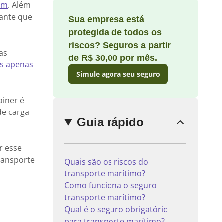
em
. Além
tante que
Sua empresa está
protegida de todos os
riscos? Seguros a partir
Enviar
as
comentário
de R$ 30,00 por mês.
es apenas
Simule agora seu seguro
ainer é
de carga
Guia rápido
r esse
ransporte
Quais são os riscos do
transporte marítimo?
Como funciona o seguro
transporte marítimo?
Qual é o seguro obrigatório
para transporte marítimo?