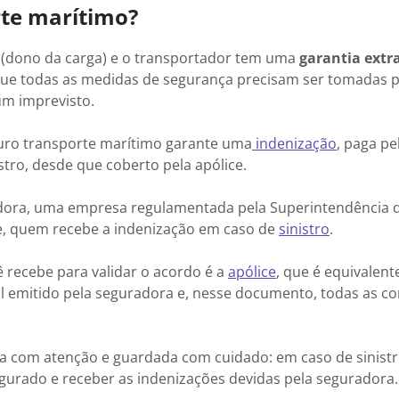
rte marítimo?
(dono da carga) e o transportador tem uma
garantia extr
 que todas as medidas de segurança precisam ser tomadas 
um imprevisto.
guro transporte marítimo garante uma
indenização
, paga pe
stro, desde que coberto pela apólice.
radora, uma empresa regulamentada pela Superintendência 
te, quem recebe a indenização em caso de
sinistro
.
recebe para validar o acordo é a
apólice
, que é equivalent
al emitido pela seguradora e, nesse documento, todas as c
da com atenção e guardada com cuidado: em caso de sinistr
segurado e receber as indenizações devidas pela seguradora.