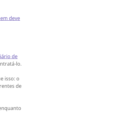
quem deve
iário de
ntratá-lo.
 isso: o
rentes de
 enquanto