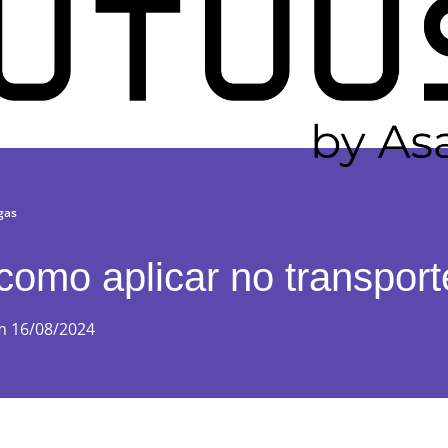
gas
como aplicar no transpor
m 16/08/2024