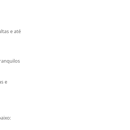
ltas e até
ranquilos
as e
baixo: