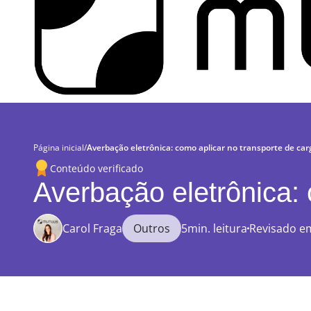
Página inicial
/
Averbação eletrônica: como aplicar no transporte de car
Conteúdo verificado
Averbação eletrônica: 
Carol Fraga
Outros
5min. leitura
Revisado e