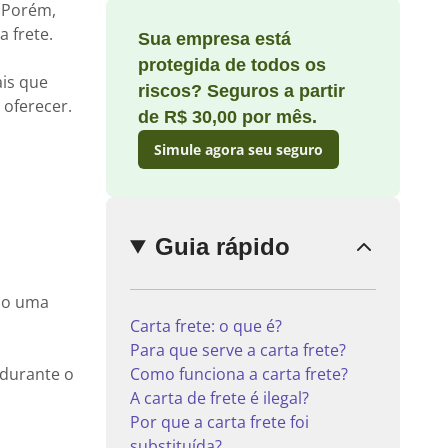
 Porém,
 frete.
Sua empresa está
protegida de todos os
is que
riscos? Seguros a partir
Enviar
 oferecer.
comentário
de R$ 30,00 por mês.
Simule agora seu seguro
Guia rápido
omo uma
Carta frete: o que é?
Para que serve a carta frete?
 durante o
Como funciona a carta frete?
A carta de frete é ilegal?
Por que a carta frete foi
substituída?