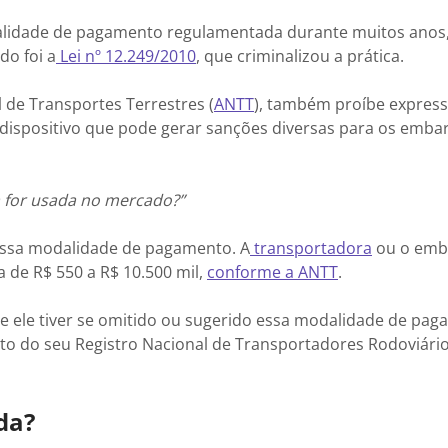
dalidade de pagamento regulamentada durante muitos anos,
do foi a
Lei nº 12.249/2010
, que criminalizou a prática.
l de Transportes Terrestres (
ANTT
), também proíbe expres
dispositivo que pode gerar sanções diversas para os emba
da for usada no mercado?”
essa modalidade de pagamento. A
transportadora
ou o emb
a de R$ 550 a R$ 10.500 mil,
conforme a ANTT
.
e ele tiver se omitido ou sugerido essa modalidade de pag
nto do seu Registro Nacional de Transportadores Rodoviári
ída?