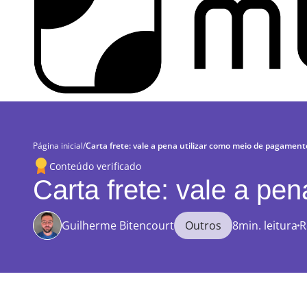
Página inicial
/
Carta frete: vale a pena utilizar como meio de pagament
Conteúdo verificado
Carta frete: vale a pe
Guilherme Bitencourt
Outros
8min. leitura
R