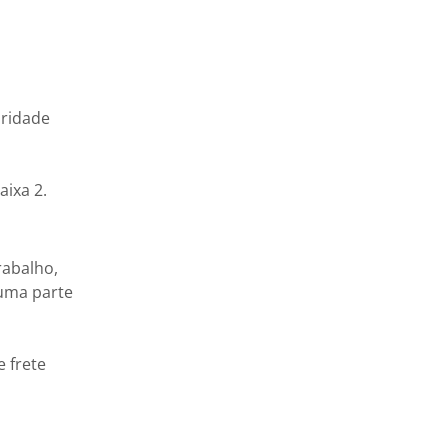
aridade
aixa 2.
rabalho,
uma parte
 frete