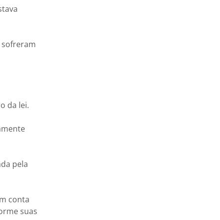
stava
s sofreram
 da lei.
vamente
ada pela
em conta
forme suas