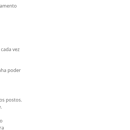
agamento
 cada vez
inha poder
os postos.
.
so
ra