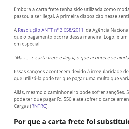
Embora a carta frete tenha sido utilizada como mo
passou a ser ilegal. A primeira disposição nesse senti
A
Resolução ANTT nº 3.658/201
1
, da Agência Naciona
que o pagamento ocorra dessa maneira. Logo, é um 
em especial.
“Mas… se carta frete é ilegal, o que acontece se ain
Essas sanções acontecem devido à irregularidade d
que utilizá-la pode ter que pagar uma multa que vari
Aliás, mesmo o caminhoneiro pode sofrer sanções. S
pode ter que pagar R$ 550 e até sofrer o cancelame
Cargas (
RNTRC
).
Por que a carta frete foi substitu