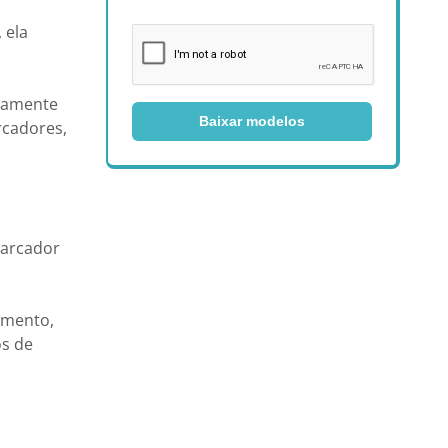
 ela
samente
Baixar modelos
rcadores,
arcador
amento,
os de