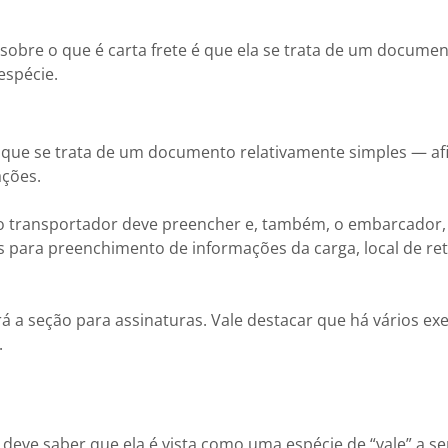
sobre o que é carta frete é que ela se trata de um docume
espécie.
e que se trata de um documento relativamente simples — af
ções.
 o transportador deve preencher e, também, o embarcador
ara preenchimento de informações da carga, local de reti
rá a seção para assinaturas. Vale destacar que há vários e
.
eve saber que ela é vista como uma espécie de “vale” a ser