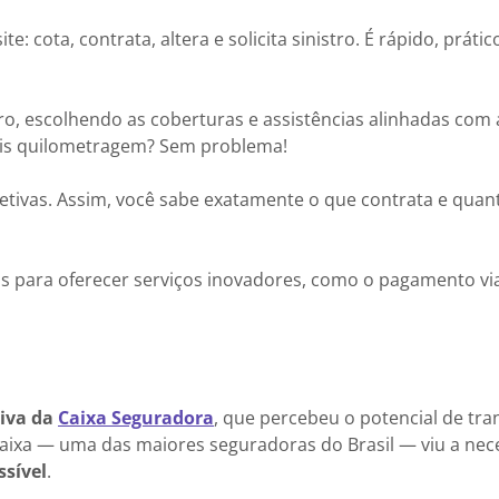
te: cota, contrata, altera e solicita sinistro. É rápido, prátic
o, escolhendo as coberturas e assistências alinhadas com a
ais quilometragem? Sem problema!
jetivas. Assim, você sabe exatamente o que contrata e quan
ias para oferecer serviços inovadores, como o pagamento via
iva da
Caixa Seguradora
, que percebeu o potencial de tr
 Caixa — uma das maiores seguradoras do Brasil — viu a ne
ssível
.