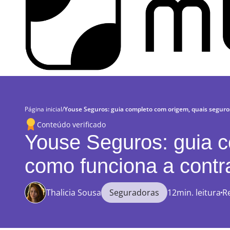
Página inicial
/
Youse Seguros: guia completo com origem, quais seguro
Conteúdo verificado
Youse Seguros: guia c
como funciona a contr
Thalicia Sousa
Seguradoras
12min. leitura
R