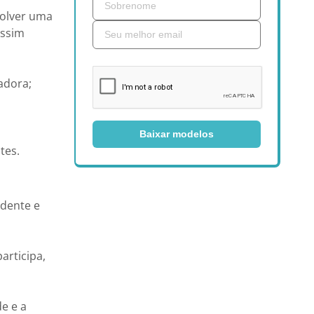
volver uma
Assim
adora;
Baixar modelos
tes.
dente e
articipa,
e e a