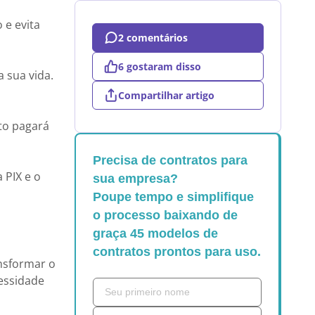
o e evita
2 comentários
6 gostaram disso
 sua vida.
Compartilhar artigo
to pagará
Precisa de contratos para
 PIX e o
sua empresa?
Poupe tempo e simplifique
o processo baixando de
graça 45 modelos de
contratos prontos para uso.
ansformar o
cessidade