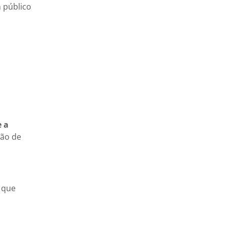
 público
e a
ção de
 que