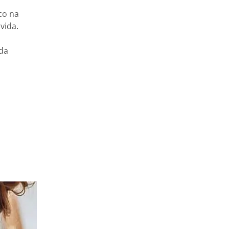
co na
 vida.
da