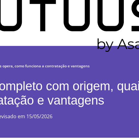
s opera, como funciona a contratação e vantagens
ompleto com origem, quai
atação e vantagens
evisado em 15/05/2026