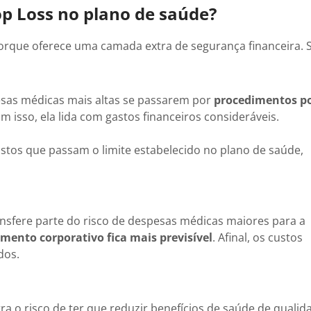
p Loss no plano de saúde?
orque oferece uma camada extra de segurança financeira. S
as médicas mais altas se passarem por
procedimentos p
m isso, ela lida com gastos financeiros consideráveis.
stos que passam o limite estabelecido no plano de saúde,
ansfere parte do risco de despesas médicas maiores para a
mento corporativo fica mais previsível
. Afinal, os custos
dos.
a o risco de ter que reduzir benefícios de saúde de qualid