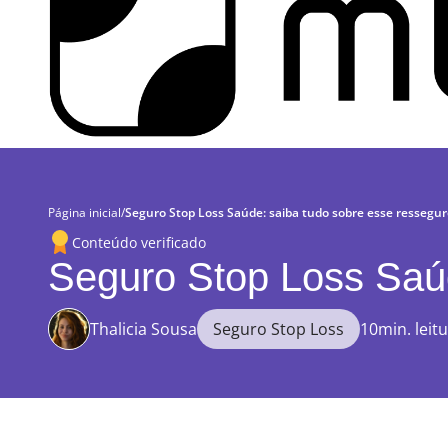
Página inicial
/
Seguro Stop Loss Saúde: saiba tudo sobre esse ressegu
Conteúdo verificado
Seguro Stop Loss Saúd
Thalicia Sousa
Seguro Stop Loss
10min. leit