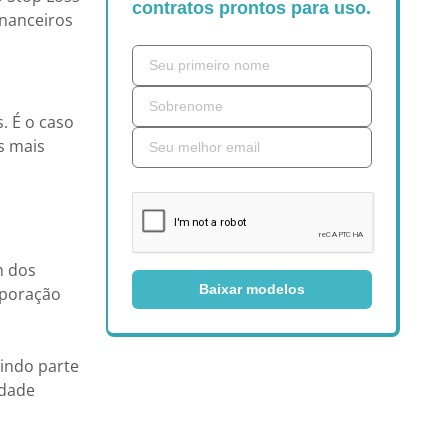
contratos prontos para uso.
inanceiros
. É o caso
s mais
m dos
Baixar modelos
rporação
indo parte
idade