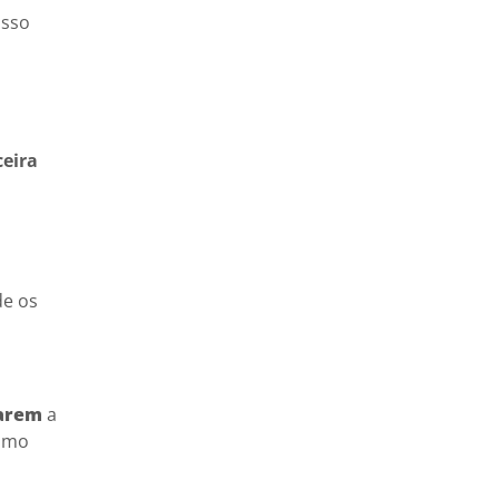
 Isso
ceira
de os
sarem
a
como