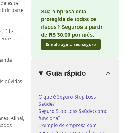
deles se
brir parte
Sua empresa está
protegida de todos os
riscos? Seguros a partir
Enviar
 saúde.
comentário
de R$ 30,00 por mês.
eria subir
Simule agora seu seguro
 ainda
Guia rápido
ais dúvidas
O que é Seguro Stop Loss
Saúde?
Seguro Stop Loss Saúde: como
es. Afinal,
funciona?
nados
Exemplo de empresa com
Seguro Stop Loss no plano de