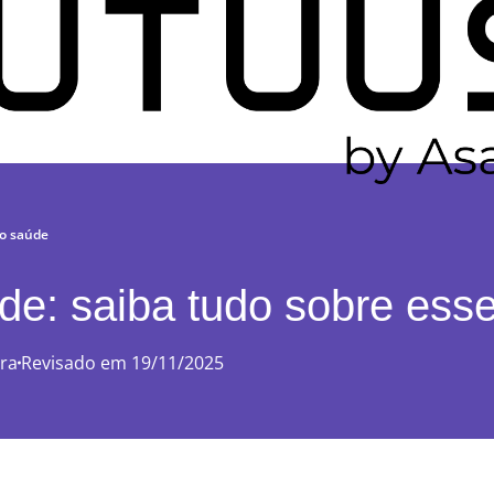
ro saúde
e: saiba tudo sobre ess
ura
Revisado em 19/11/2025