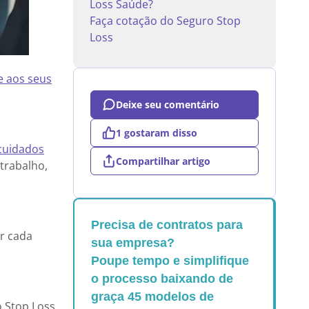
Loss Saúde?
Faça cotação do Seguro Stop
Loss
e aos seus
Deixe seu comentário
1 gostaram disso
cuidados
Compartilhar artigo
 trabalho,
Precisa de contratos para
r cada
sua empresa?
Poupe tempo e simplifique
o processo baixando de
graça 45 modelos de
o Stop Loss