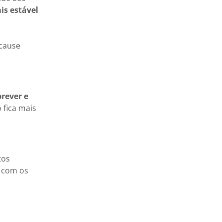
is estável
 cause
rever e
 fica mais
tos
com os