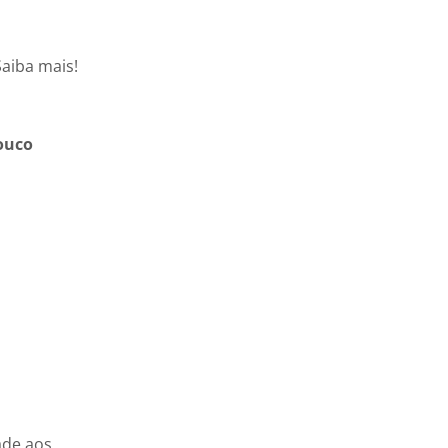
aiba mais!
ouco
ade aos