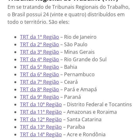
Em se tratando de Tribunais Regionais do Trabalho,
o Brasil possui 24 (vinte e quatro) distribuídos em
todo o território. São eles:
TRT da 1ª Região
– Rio de Janeiro
TRT da 2ª Região
– São Paulo
TRT da 3ª Região
– Minas Gerais
TRT da 4ª Região
– Rio Grande do Sul
TRT da 5ª Região
– Bahia
TRT da 6ª Região
– Pernambuco
TRT da 7ª Região
– Ceará
TRT da 8ª Região
– Pará e Amapá
TRT da 9ª Região
– Paraná
TRT da 10ª Região
– Distrito Federal e Tocantins
TRT da 11ª Região
– Amazonas e Roraima
TRT da 12ª Região
– Santa Catarina
TRT da 13ª Região
– Paraíba
TRT da 14ª Região
– Acre e Rondônia