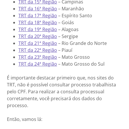
TRT da 15ª Região
– Campinas
TRT da 16ª Região
– Maranhão
TRT da 17ª Região
– Espírito Santo
TRT da 18ª Região
– Goiás
TRT da 19ª Região
– Alagoas
TRT da 20ª Região
– Sergipe
TRT da 21ª Região
– Rio Grande do Norte
TRT da 22ª Região
– Piauí
TRT da 23ª Região
– Mato Grosso
TRT da 24ª Região
– Mato Grosso do Sul
É importante destacar primeiro que, nos sites do
TRT, não é possível consultar processo trabalhista
pelo CPF. Para realizar a consulta processual
corretamente, você precisará dos dados do
processo.
Então, vamos lá: