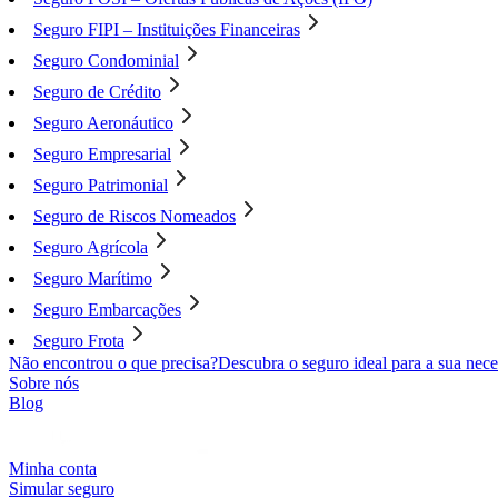
Seguro FIPI – Instituições Financeiras
Seguro Condominial
Seguro de Crédito
Seguro Aeronáutico
Seguro Empresarial
Seguro Patrimonial
Seguro de Riscos Nomeados
Seguro Agrícola
Seguro Marítimo
Seguro Embarcações
Seguro Frota
Não encontrou o que precisa?
Descubra o seguro ideal para a sua nece
Sobre nós
Blog
Minha conta
Simular seguro