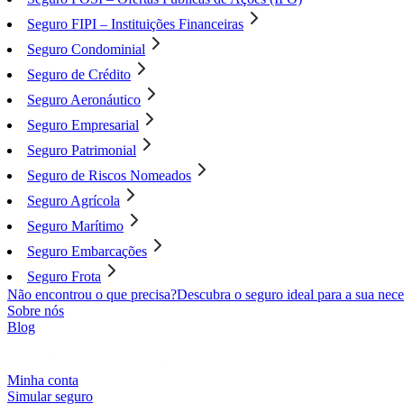
Seguro FIPI – Instituições Financeiras
Seguro Condominial
Seguro de Crédito
Seguro Aeronáutico
Seguro Empresarial
Seguro Patrimonial
Seguro de Riscos Nomeados
Seguro Agrícola
Seguro Marítimo
Seguro Embarcações
Seguro Frota
Não encontrou o que precisa?
Descubra o seguro ideal para a sua nece
Sobre nós
Blog
Minha conta
Simular seguro