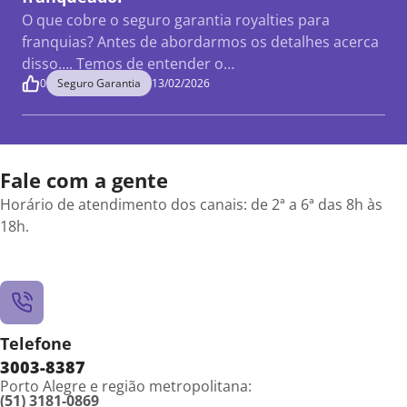
O que cobre o seguro garantia royalties para
franquias? Antes de abordarmos os detalhes acerca
disso…. Temos de entender o…
0
Seguro Garantia
13/02/2026
Fale com a gente
Horário de atendimento dos canais: de 2ª a 6ª das 8h às
18h.
Telefone
3003-8387
Porto Alegre e região metropolitana:
(51) 3181-0869