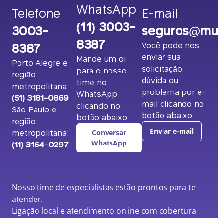
WhatsApp
Telefone
E-mail
(11) 3003-
3003-
seguros@mut
8387
8387
Você pode nos
enviar sua
Mande um oi
Porto Alegre e
solicitação,
para o nosso
região
dúvida ou
time no
metropolitana:
problema por e-
WhatsApp
(51) 3181-0869
mail clicando no
clicando no
São Paulo e
botão abaixo.
botão abaixo.
região
metropolitana:
Enviar e-mail
Conversar
(11) 3164-0297
WhatsApp
Nosso time de especialistas estão prontos para te
atender.
Ligação local e atendimento online com cobertura