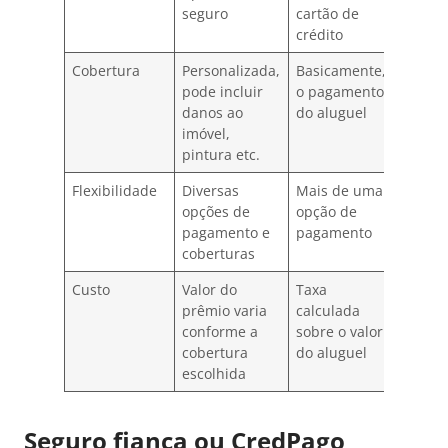
seguro
cartão de
crédito
Cobertura
Personalizada,
Basicamente,
pode incluir
o pagamento
danos ao
do aluguel
imóvel,
pintura etc.
Flexibilidade
Diversas
Mais de uma
opções de
opção de
pagamento e
pagamento
coberturas
Custo
Valor do
Taxa
prêmio varia
calculada
conforme a
sobre o valor
cobertura
do aluguel
escolhida
Seguro fiança ou CredPago