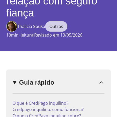
relação com seguro
fiança
Thalicia Sousa
Outros
Enviar
comentário
10min. leitura
Revisado em 13/05/2026
Guia rápido
O que é CredPago inquilino?
Credpago inquilino: como funciona?
O que o CredPago inquilino cobre?