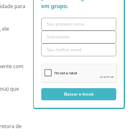
lidade para
em grupo.
 ele
amente com
esa) que
Baixar e-book
rretora de