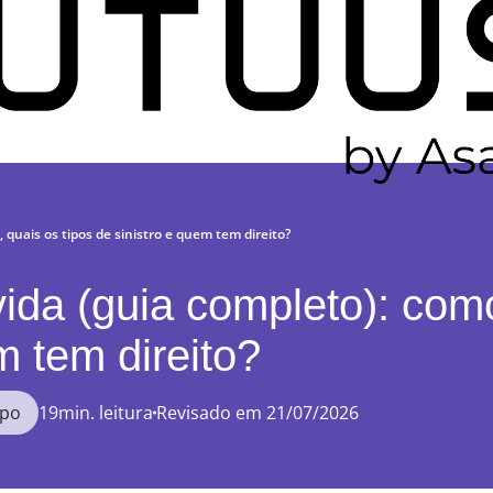
 quais os tipos de sinistro e quem tem direito?
vida (guia completo): com
m tem direito?
upo
19min. leitura
Revisado em 21/07/2026