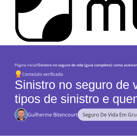
Página inicial
/
Sinistro no seguro de vida (guia completo): como acionar,
Conteúdo verificado
Sinistro no seguro de 
tipos de sinistro e que
Guilherme Bitencourt
Seguro De Vida Em Gr