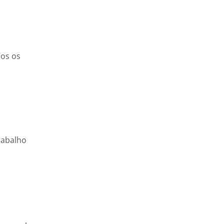
dos os
rabalho