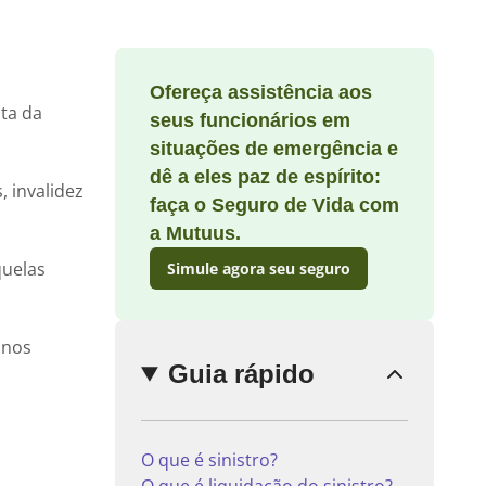
Ofereça assistência aos
Enviar
ata da
seus funcionários em
comentário
situações de emergência e
dê a eles paz de espírito:
, invalidez
faça o Seguro de Vida com
a Mutuus.
quelas
Simule agora seu seguro
 nos
Guia rápido
O que é sinistro?