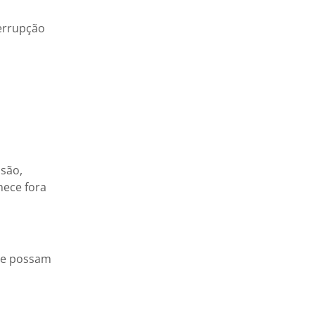
terrupção
osão,
mece fora
que possam