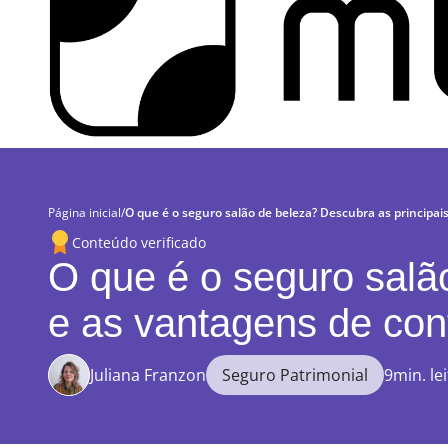
Página inicial
/
O que é o seguro salão de beleza? Descubra as principai
Conteúdo verificado
O que é o seguro salã
e as vantagens de con
Juliana Franzon
Seguro Patrimonial
9min. le