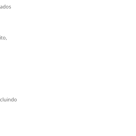
zados
ito,
cluindo