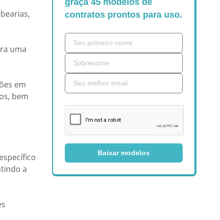
graça 45 modelos de
bearias,
contratos prontos para uso.
tra uma
ções em
cos, bem
Baixar modelos
específico
ntindo a
es