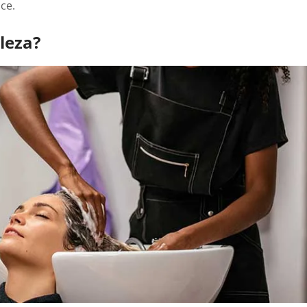
ce.
leza?