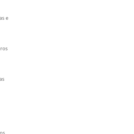
as e
tros
as
ros