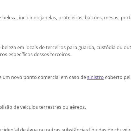
beleza, incluindo janelas, prateleiras, balcões, mesas, port
 beleza em locais de terceiros para guarda, custódia ou ou
os específicos desses terceiros.
de um novo ponto comercial em caso de
sinistro
coberto pel
lisão de veículos terrestres ou aéreos.
idental de água ou outras substâncias líquidas de chuvei