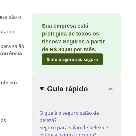
leza são o
Sua empresa está
Enviar
staque.
protegida de todos os
comentário
riscos? Seguros a partir
 para salão
de R$ 30,00 por mês.
corrência
Simule agora seu seguro
s
dade em
Guia rápido
O que é o seguro salão de
 às
beleza?
Seguro para salão de beleza e
estética: como funciona?