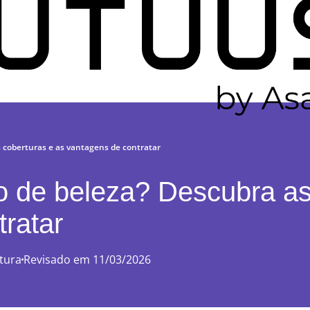
s coberturas e as vantagens de contratar
o de beleza? Descubra as 
tratar
itura
Revisado em 11/03/2026