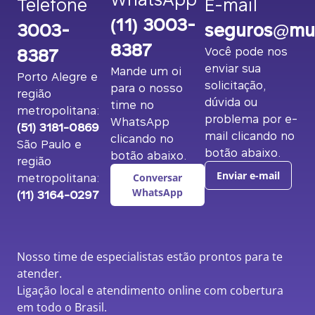
Telefone
E-mail
(11) 3003-
3003-
seguros@mut
8387
8387
Você pode nos
enviar sua
Mande um oi
Porto Alegre e
solicitação,
para o nosso
região
dúvida ou
time no
metropolitana:
problema por e-
WhatsApp
(51) 3181-0869
mail clicando no
clicando no
São Paulo e
botão abaixo.
botão abaixo.
região
metropolitana:
Enviar e-mail
Conversar
(11) 3164-0297
WhatsApp
Nosso time de especialistas estão prontos para te
atender.
Ligação local e atendimento online com cobertura
em todo o Brasil.