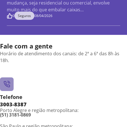
mudança, seja residencial ou comercial, envolve
muito mais do que embalar caixas…
0
Seguros
08/04/2026
Fale com a gente
Horário de atendimento dos canais: de 2ª a 6ª das 8h às
18h.
Telefone
3003-8387
Porto Alegre e região metropolitana:
(51) 3181-0869
São Paulo e região metropolitana: