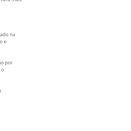
cado na
o e
ão por
 o
a