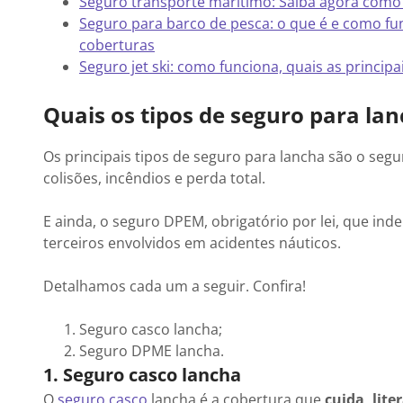
Seguro transporte marítimo: Saiba agora como
Seguro para barco de pesca: o que é e como fun
coberturas
Seguro jet ski: como funciona, quais as princip
Quais os tipos de seguro para la
Os principais tipos de seguro para lancha são o se
colisões, incêndios e perda total.
E ainda, o seguro DPEM, obrigatório por lei, que ind
terceiros envolvidos em acidentes náuticos.
Detalhamos cada um a seguir. Confira!
Seguro casco lancha;
Seguro DPME lancha.
1. Seguro casco lancha
O
seguro casco
lancha é a cobertura que
cuida, lit