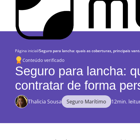
Página inicial
/
Seguro para lancha: quais as coberturas, principais va
Conteúdo verificado
Seguro para lancha: q
contratar de forma pe
Thalicia Sousa
Seguro Marítimo
12min. leitu