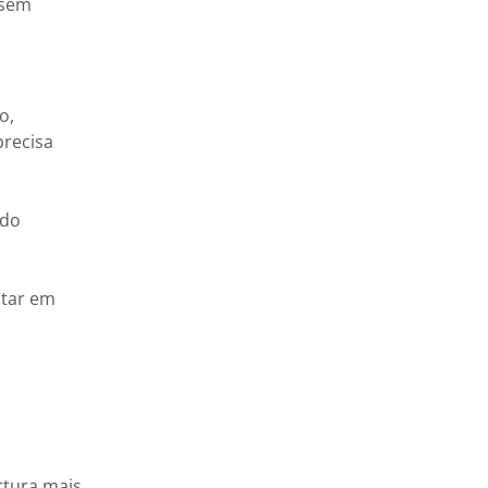
 sem
o,
precisa
ado
ltar em
rtura mais