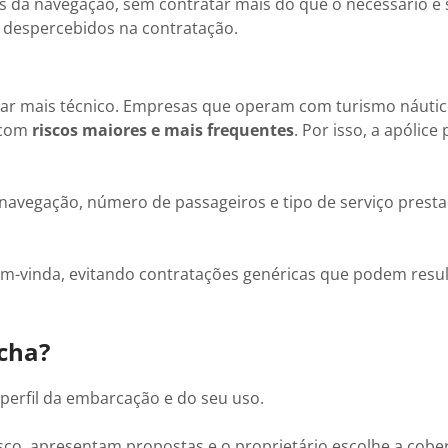
s da navegação, sem contratar mais do que o necessário e
m despercebidos na contratação.
har mais técnico. Empresas que operam com turismo náutic
 com
riscos maiores e mais frequentes
. Por isso, a apólice 
 navegação, número de passageiros e tipo de serviço prest
bem-vinda, evitando contratações genéricas que podem resu
cha?
 perfil da embarcação e do seu uso.
sco, apresentam propostas e o proprietário escolhe a cobe