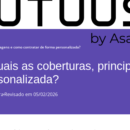
ntagens e como contratar de forma personalizada?
uais as coberturas, princ
rsonalizada?
ra
Revisado em 05/02/2026