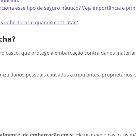
 funciona
ciona esse tipo de seguro náutico? Veja importância e prin
ais coberturas e quando contratar?
ncha?
guro casco, que protege a embarcação contra danos materia
eniza danos pessoais causados a tripulantes, proprietários 
eralmente, da embarcação em si
. Ele protege o casco, as m