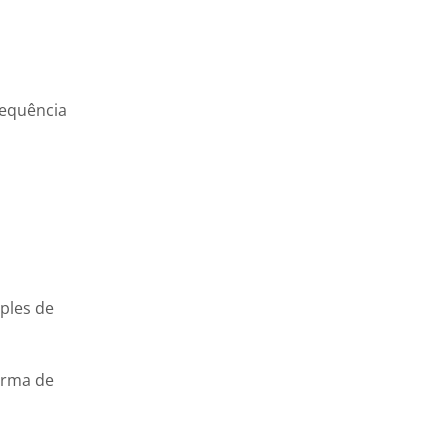
requência
ples de
forma de