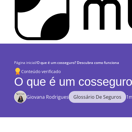
Página inicial
/
O que é um cosseguro? Descubra como funciona
Conteúdo verificado
O que é um cossegur
Giovana Rodrigues
Glossário De Seguros
1m