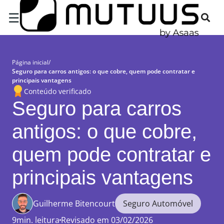
×
☰
Página inicial
/
Seguro para carros antigos: o que cobre, quem pode contratar e
principais vantagens
Conteúdo verificado
Seguro para carros
antigos: o que cobre,
quem pode contratar e
principais vantagens
Guilherme Bitencourt
Seguro Automóvel
9min. leitura
Revisado em 03/02/2026