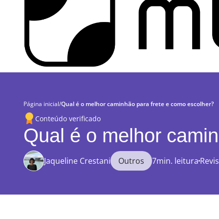
Página inicial
/
Qual é o melhor caminhão para frete e como escolher?
Conteúdo verificado
Qual é o melhor camin
Jaqueline Crestani
Outros
7min. leitura
Revi