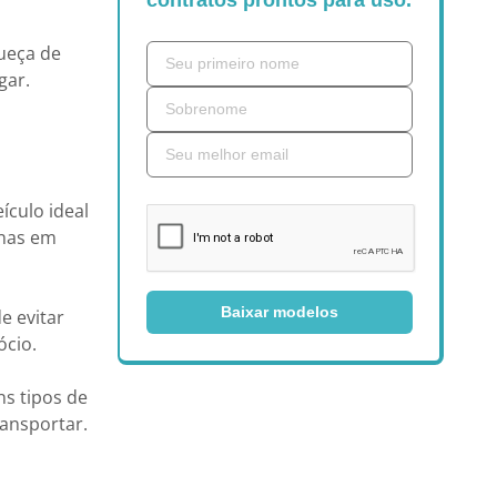
contratos prontos para uso.
queça de
gar.
ículo ideal
enas em
Baixar modelos
e evitar
ócio.
s tipos de
ransportar.