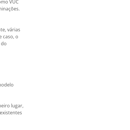
como VUC
minações.
e, várias
e caso, o
 do
modelo
meiro lugar,
existentes