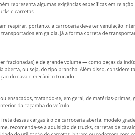
mbém representa algumas exigências específicas em relação
ucks e carretas.
 respirar, portanto, a carroceria deve ter ventilação inter
transportados em gaiola. Já a forma correta de transporta
ser fracionadas) e de grande volume — como peças da indúst
ia aberta, ou seja, do tipo prancha. Além disso, considere
ção do cavalo mecânico trucado.
u ensacados, tratando-se, em geral, de matérias-primas, g
interior da caçamba do veículo.
frete dessas cargas é o de carroceria aberta, modelo grade
ume, recomenda-se a aquisição de trucks, carretas de caval
idade de utilização de carretas, bitrem ou rodotrem com c