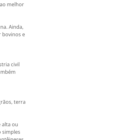
 ao melhor
na. Ainda,
r bovinos e
ria civil
 também
rãos, terra
 alta ou
o simples
ontêineres