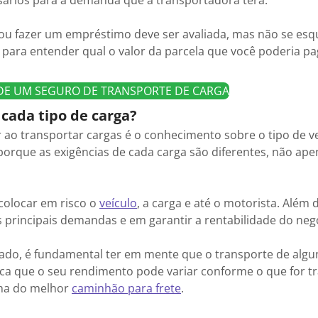
ssários para a demanda que a transportadora terá.
o ou fazer um empréstimo deve ser avaliada, mas não se es
 para entender qual o valor da parcela que você poderia pa
 DE UM SEGURO DE TRANSPORTE DE CARGA
cada tipo de carga?
ao transportar cargas é o conhecimento sobre o tipo de ve
porque as exigências de cada carga são diferentes, não ap
 colocar em risco o
veículo
, a carga e até o motorista. Além d
s principais demandas e em garantir a rentabilidade do neg
do, é fundamental ter em mente que o transporte de algun
ifica que o seu rendimento pode variar conforme o que for t
lha do melhor
caminhão para frete
.