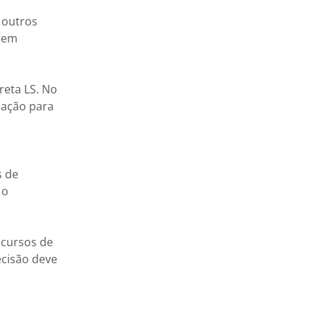
 outros
arem
reta LS. No
lação para
s de
 o
ecursos de
ecisão deve