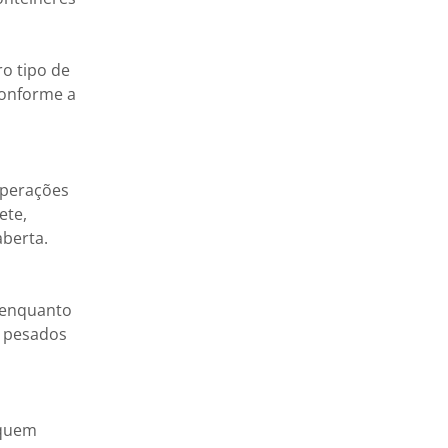
ro tipo de
conforme a
operações
ete,
berta.
 enquanto
s pesados
 quem