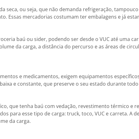
a seca, ou seja, que não demanda refrigeração, tampouco
nto. Essas mercadorias costumam ter embalagens e já est
roceria baú ou sider, podendo ser desde o VUC até uma car
lume da carga, a distância do percurso e as áreas de circu
alimentos e medicamentos, exigem equipamentos específico
 baixa e constante, que preserve o seu estado durante todo
fico, que tenha baú com vedação, revestimento térmico e r
dos para esse tipo de carga: truck, toco, VUC e carreta. A d
ume da carga.