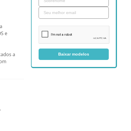
ra
OS e
tados a
Baixar modelos
com
?