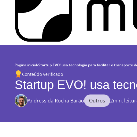
Página inicial
/
Startup EVO! usa tecnologia para facilitar o transporte d
Conteúdo verificado
Startup EVO! usa tecnol
Andress da Rocha Barão
Outros
2min. leitur