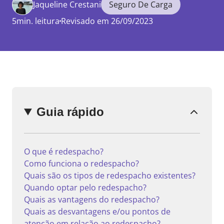
Jaqueline Crestani
Seguro De Carga
5min. leitura
Revisado em 26/09/2023
Enviar
comentário
Guia rápido
O que é redespacho?
Como funciona o redespacho?
Quais são os tipos de redespacho existentes?
Quando optar pelo redespacho?
Quais as vantagens do redespacho?
Quais as desvantagens e/ou pontos de
atenção em relação ao redespacho?