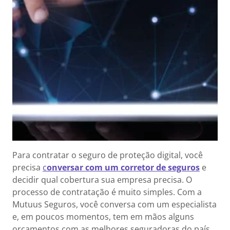
Para contratar o seguro de proteção digital, você
precisa
c
onversar com um corretor de seguros
e
decidir qual cobertura sua empresa precisa. O
processo de contratação é muito simples. Com a
Mutuus Seguros, você conversa com um especialista
e, em poucos momentos, tem em mãos alguns
orçamentos com as melhores seguradoras do país.