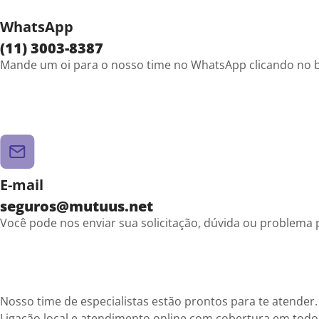
WhatsApp
(11) 3003-8387
Mande um oi para o nosso time no WhatsApp clicando no b
E-mail
seguros@mutuus.net
Você pode nos enviar sua solicitação, dúvida ou problema p
Nosso time de especialistas estão prontos para te atender.
Ligação local e atendimento online com cobertura em todo 