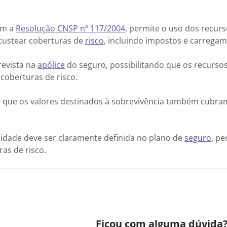
om a
Resolução CNSP nº 117/2004
, permite o uso dos recur
custear coberturas de
risco
, incluindo impostos e carregam
revista na
apólice
do seguro, possibilitando que os recurso
coberturas de risco.
ndo que os valores destinados à sobrevivência também cubra
lidade deve ser claramente definida no plano de
seguro
, pe
as de risco.
Ficou com alguma dúvida