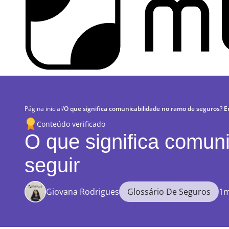
Página inicial
/
O que significa comunicabilidade no ramo de seguros? 
Conteúdo verificado
O que significa comun
seguir
Giovana Rodrigues
Glossário De Seguros
1m