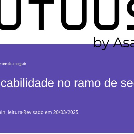
Entenda a seguir
icabilidade no ramo de s
in. leitura
Revisado em 20/03/2025