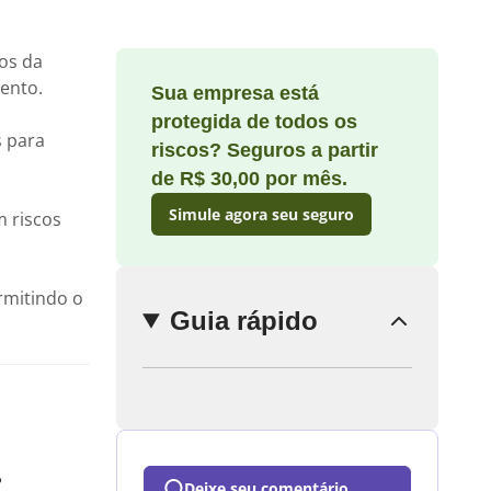
sos da
ento.
Sua empresa está
Enviar
protegida de todos os
comentário
s para
riscos? Seguros a partir
de R$ 30,00 por mês.
Simule agora seu seguro
m riscos
rmitindo o
Guia rápido
?
Deixe seu comentário