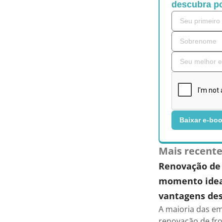
descubra po
Baixar e-bo
Mais recent
Renovação de 
momento ideal
vantagens des
A maioria das em
renovação de fro