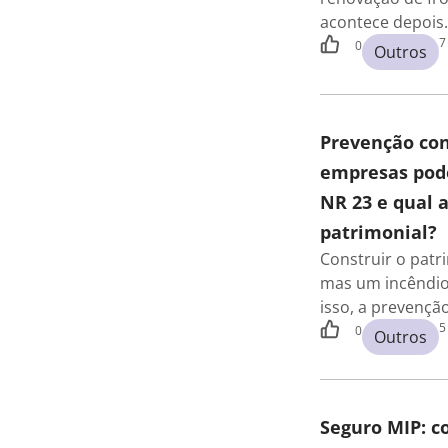
acontece depois
7
0
Outros
Prevenção con
empresas pode
NR 23 e qual 
patrimonial?
Construir o pat
mas um incêndio
isso, a prevençã
5
0
Outros
Seguro MIP: 