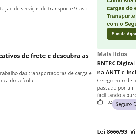
Como sua 
tação de serviços de transporte? Caso
cargas do 
Transporte
com o Segu
Simule Ago
Mais lidos
ativos de frete e descubra as
RNTRC Digital
na ANTT e incl
trabalho das transportadoras de carga e
nça do veículo…
O segmento de t
passado por um 
facilitando a bu
32
Seguro 
Lei 8666/93: V