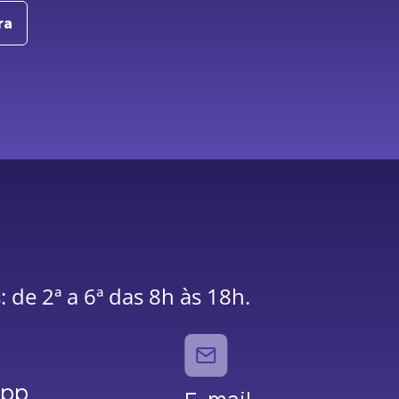
ra
 de 2ª a 6ª das 8h às 18h.
App