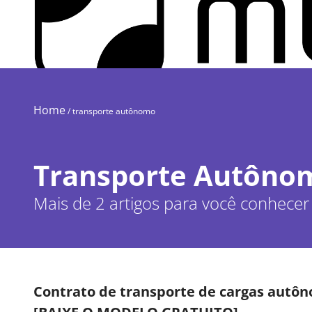
Home
/
transporte autônomo
Transporte Autôno
Mais de 2 artigos para você conhece
Contrato de transporte de cargas autô