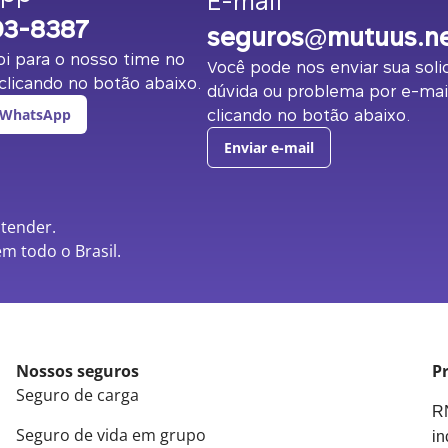
E-mail
03-8387
seguros@mutuus.n
i para o nosso time no
Você pode nos enviar sua solic
licando no botão abaixo.
dúvida ou problema por e-mai
clicando no botão abaixo.
 WhatsApp
Enviar e-mail
atender.
m todo o Brasil.
Nossos seguros
Pr
Seguro de carga
RN
Seguro de vida em grupo
in