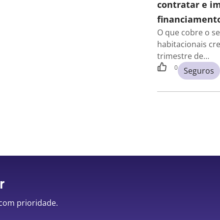
contratar e i
financiamento
O que cobre o s
habitacionais cr
trimestre de…
0
Seguros
r
 com prioridade.