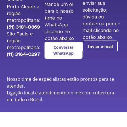
enviar sua
Mande um oi
Porto Alegre e
solicitação,
para o nosso
região
dúvida ou
time no
metropolitana:
problema por e-
WhatsApp
(51) 3181-0869
mail clicando no
clicando no
São Paulo e
botão abaixo.
botão abaixo.
região
metropolitana:
Enviar e-mail
Conversar
(11) 3164-0297
WhatsApp
Nosso time de especialistas estão prontos para te
atender.
Ligação local e atendimento online com cobertura
em todo o Brasil.