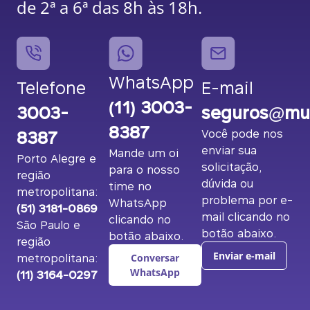
de 2ª a 6ª das 8h às 18h.
WhatsApp
Telefone
E-mail
(11) 3003-
3003-
seguros@mut
8387
8387
Você pode nos
enviar sua
Mande um oi
Porto Alegre e
solicitação,
para o nosso
região
dúvida ou
time no
metropolitana:
problema por e-
WhatsApp
(51) 3181-0869
mail clicando no
clicando no
São Paulo e
botão abaixo.
botão abaixo.
região
metropolitana:
Enviar e-mail
Conversar
(11) 3164-0297
WhatsApp