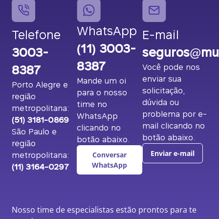
WhatsApp
Telefone
E-mail
(11) 3003-
3003-
seguros@mut
8387
8387
Você pode nos
enviar sua
Mande um oi
Porto Alegre e
solicitação,
para o nosso
região
dúvida ou
time no
metropolitana:
problema por e-
WhatsApp
(51) 3181-0869
mail clicando no
clicando no
São Paulo e
botão abaixo.
botão abaixo.
região
metropolitana:
Enviar e-mail
Conversar
(11) 3164-0297
WhatsApp
Nosso time de especialistas estão prontos para te