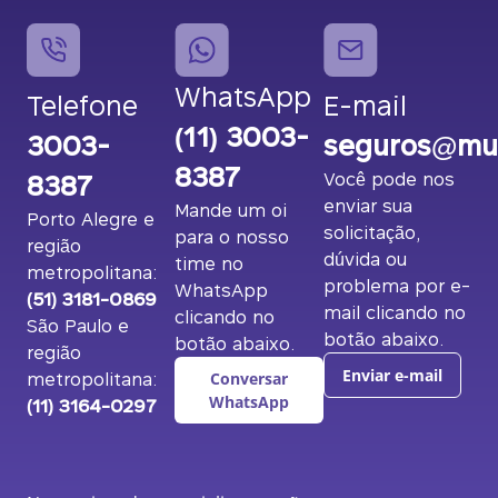
WhatsApp
Telefone
E-mail
(11) 3003-
3003-
seguros@mut
8387
8387
Você pode nos
enviar sua
Mande um oi
Porto Alegre e
solicitação,
para o nosso
região
dúvida ou
time no
metropolitana:
problema por e-
WhatsApp
(51) 3181-0869
mail clicando no
clicando no
São Paulo e
botão abaixo.
botão abaixo.
região
metropolitana:
Enviar e-mail
Conversar
(11) 3164-0297
WhatsApp