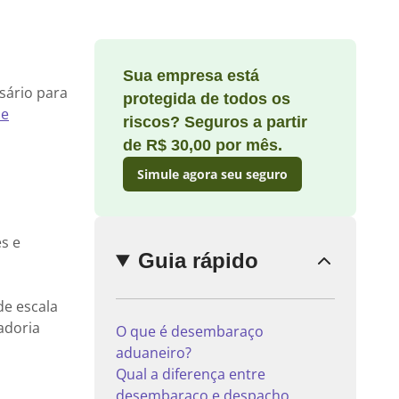
Sua empresa está
Enviar
sário para
protegida de todos os
comentário
 e
riscos? Seguros a partir
de R$ 30,00 por mês.
Simule agora seu seguro
s e
Guia rápido
e escala
adoria
O que é desembaraço
aduaneiro?
Qual a diferença entre
desembaraço e despacho