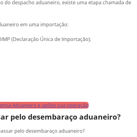
ro do despacho aduaneiro, existe uma etapa chamada de
duaneiro em uma importação:
UIMP (Declaração Única de Importação);
ntia Aduaneiro e agilize sua operação
sar pelo desembaraço aduaneiro?
m passar pelo desembaraço aduaneiro?