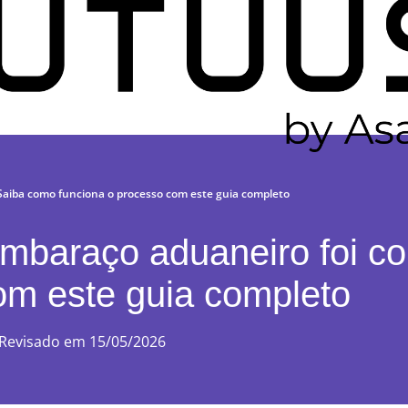
Saiba como funciona o processo com este guia completo
mbaraço aduaneiro foi c
om este guia completo
Revisado em 15/05/2026