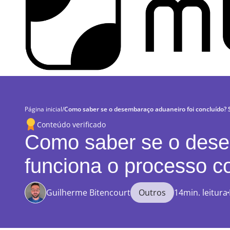
Página inicial
/
Como saber se o desembaraço aduaneiro foi concluído? 
Conteúdo verificado
Como saber se o dese
funciona o processo c
Guilherme Bitencourt
Outros
14min. leitura