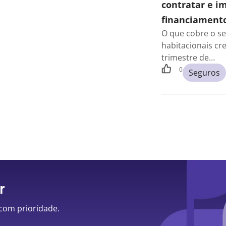
contratar e i
financiamento
O que cobre o s
habitacionais cr
trimestre de…
0
Seguros
r
 com prioridade.