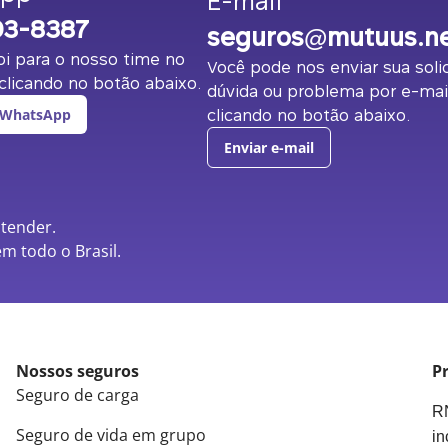
E-mail
03-8387
seguros@mutuus.n
i para o nosso time no
Você pode nos enviar sua solic
licando no botão abaixo.
dúvida ou problema por e-mai
clicando no botão abaixo.
 WhatsApp
Enviar e-mail
atender.
m todo o Brasil.
Nossos seguros
Pr
Seguro de carga
RN
Seguro de vida em grupo
in