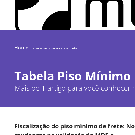
Home
/
tabela piso mínimo de frete
Tabela Piso Mínimo 
Mais de 1 artigo para você conhecer 
Fiscalização do piso mínimo de frete: Not