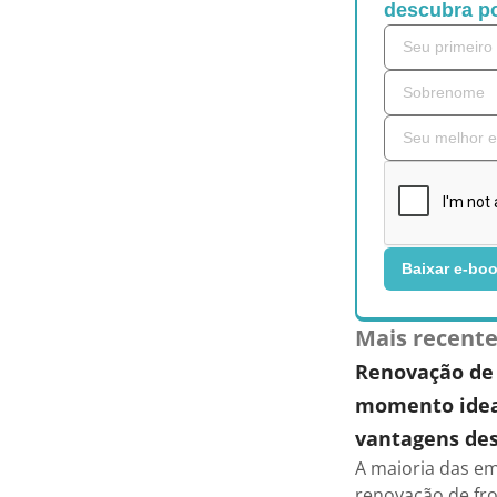
descubra po
Baixar e-bo
Mais recent
Renovação de 
momento ideal
vantagens des
A maioria das em
renovação de fro