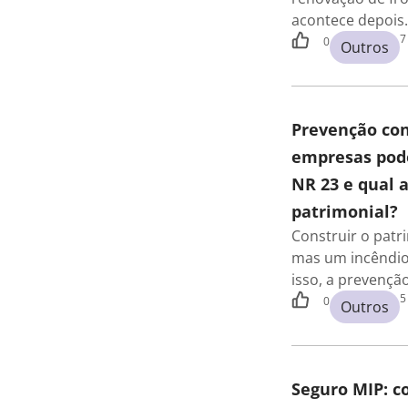
acontece depois
7
0
Outros
Prevenção con
empresas pode
NR 23 e qual 
patrimonial?
Construir o pat
mas um incêndio
isso, a prevençã
5
0
Outros
Seguro MIP: 