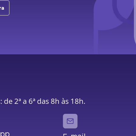
ra
 de 2ª a 6ª das 8h às 18h.
App