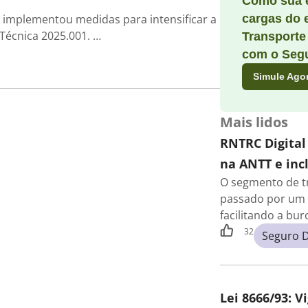
Como sua 
) implementou medidas para intensificar a
cargas do 
 Técnica 2025.001. …
Transporte
com o Segu
Simule Ago
Mais lidos
RNTRC Digital
na ANTT e incl
O segmento de t
passado por um 
facilitando a bu
32
Seguro 
Lei 8666/93: V