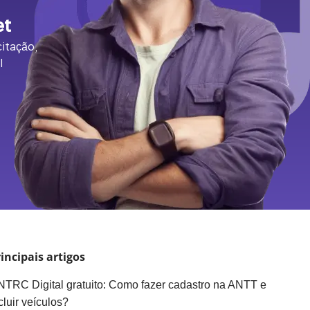
et
itação,
l
incipais artigos
TRC Digital gratuito: Como fazer cadastro na ANTT e
cluir veículos?