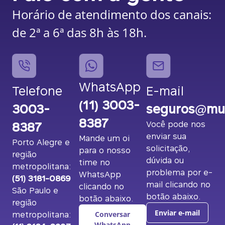
Horário de atendimento dos canais:
de 2ª a 6ª das 8h às 18h.
WhatsApp
Telefone
E-mail
(11) 3003-
3003-
seguros@mut
8387
8387
Você pode nos
enviar sua
Mande um oi
Porto Alegre e
solicitação,
para o nosso
região
dúvida ou
time no
metropolitana:
problema por e-
WhatsApp
(51) 3181-0869
mail clicando no
clicando no
São Paulo e
botão abaixo.
botão abaixo.
região
metropolitana:
Enviar e-mail
Conversar
WhatsApp