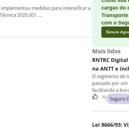
Como sua 
) implementou medidas para intensificar a
cargas do 
 Técnica 2025.001. …
Transporte
com o Segu
Simule Ago
Mais lidos
RNTRC Digital
na ANTT e incl
O segmento de t
passado por um 
facilitando a bu
32
Seguro 
Lei 8666/93: V