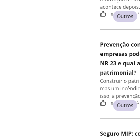
acontece depois
7
0
Outros
Prevenção con
empresas pode
NR 23 e qual 
patrimonial?
Construir o pat
mas um incêndio
isso, a prevençã
5
0
Outros
Seguro MIP: 