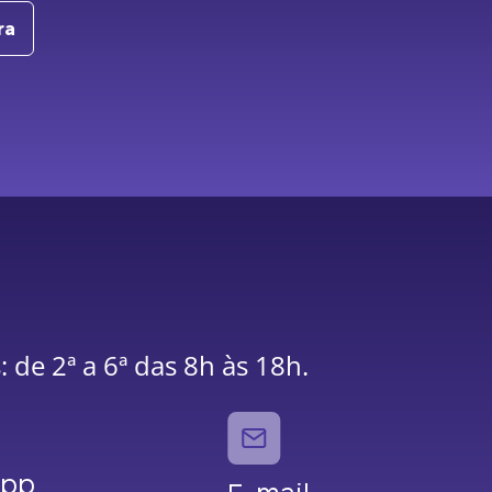
ra
 de 2ª a 6ª das 8h às 18h.
App