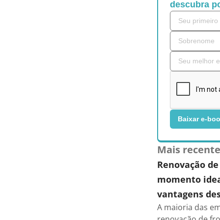
descubra po
Baixar e-bo
Mais recent
Renovação de 
momento ideal
vantagens des
A maioria das em
renovação de fro