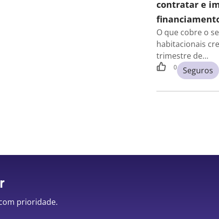
contratar e i
financiamento
O que cobre o s
habitacionais cr
trimestre de…
0
Seguros
r
 com prioridade.