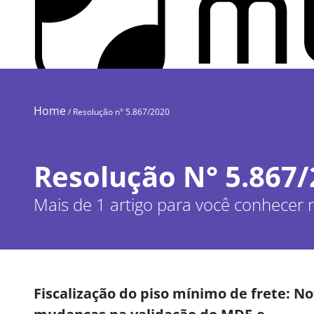
Home
/
Resolução n° 5.867/2020
Resolução N° 5.867
Mais de 1 artigo para você conhecer
Fiscalização do piso mínimo de frete: Not