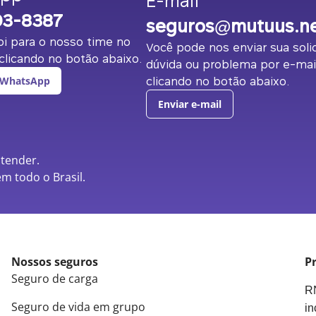
E-mail
03-8387
seguros@mutuus.n
i para o nosso time no
Você pode nos enviar sua solic
licando no botão abaixo.
dúvida ou problema por e-mai
clicando no botão abaixo.
 WhatsApp
Enviar e-mail
atender.
m todo o Brasil.
Nossos seguros
Pr
Seguro de carga
RN
Seguro de vida em grupo
in