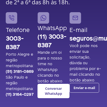
de 2ª a 6ª das 8h às 18h.
WhatsApp
Telefone
E-mail
(11) 3003-
3003-
seguros@mut
8387
8387
Você pode nos
enviar sua
Mande um oi
Porto Alegre e
solicitação,
para o nosso
região
dúvida ou
time no
metropolitana:
problema por e-
WhatsApp
(51) 3181-0869
mail clicando no
clicando no
São Paulo e
botão abaixo.
botão abaixo.
região
metropolitana:
Enviar e-mail
Conversar
(11) 3164-0297
WhatsApp