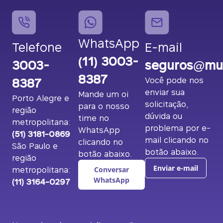
WhatsApp
Telefone
E-mail
(11) 3003-
3003-
seguros@mut
8387
8387
Você pode nos
enviar sua
Mande um oi
Porto Alegre e
solicitação,
para o nosso
região
dúvida ou
time no
metropolitana:
problema por e-
WhatsApp
(51) 3181-0869
mail clicando no
clicando no
São Paulo e
botão abaixo.
botão abaixo.
região
metropolitana:
Enviar e-mail
Conversar
(11) 3164-0297
WhatsApp