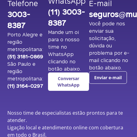
WhatsApp
Telefone
E-mail
(11) 3003-
3003-
seguros@mut
8387
8387
Você pode nos
enviar sua
Mande um oi
Porto Alegre e
solicitação,
para o nosso
região
dúvida ou
time no
metropolitana:
problema por e-
WhatsApp
(51) 3181-0869
mail clicando no
clicando no
São Paulo e
botão abaixo.
botão abaixo.
região
metropolitana:
Enviar e-mail
Conversar
(11) 3164-0297
WhatsApp
Nosso time de especialistas estão prontos para te
atender.
Ligação local e atendimento online com cobertura
em todo o Brasil.