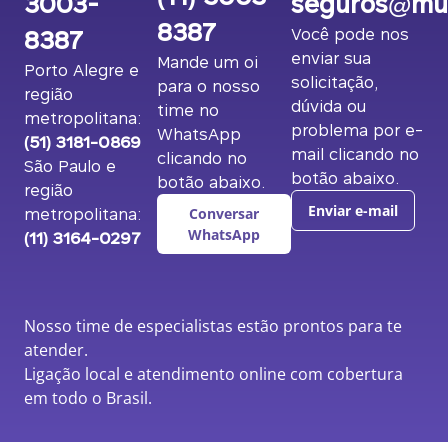
3003-
seguros@mut
8387
8387
Você pode nos
enviar sua
Mande um oi
Porto Alegre e
solicitação,
para o nosso
região
dúvida ou
time no
metropolitana:
problema por e-
WhatsApp
(51) 3181-0869
mail clicando no
clicando no
São Paulo e
botão abaixo.
botão abaixo.
região
metropolitana:
Enviar e-mail
Conversar
(11) 3164-0297
WhatsApp
Nosso time de especialistas estão prontos para te
atender.
Ligação local e atendimento online com cobertura
em todo o Brasil.