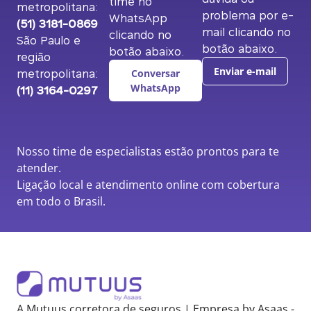
time no
metropolitana:
problema por e-
WhatsApp
(51) 3181-0869
mail clicando no
clicando no
São Paulo e
botão abaixo.
botão abaixo.
região
metropolitana:
Enviar e-mail
Conversar
(11) 3164-0297
WhatsApp
Nosso time de especialistas estão prontos para te
atender.
Ligação local e atendimento online com cobertura
em todo o Brasil.
A Mutuus corretora de seguros | Empresa by Asaas -