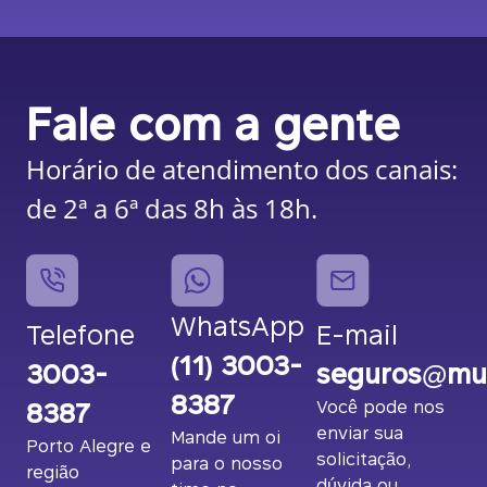
Fale com a gente
Horário de atendimento dos canais:
de 2ª a 6ª das 8h às 18h.
WhatsApp
Telefone
E-mail
(11) 3003-
3003-
seguros@mut
8387
8387
Você pode nos
enviar sua
Mande um oi
Porto Alegre e
solicitação,
para o nosso
região
dúvida ou