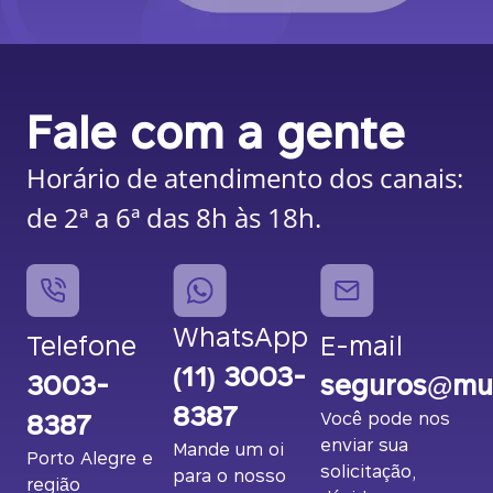
Fale com a gente
Horário de atendimento dos canais:
de 2ª a 6ª das 8h às 18h.
WhatsApp
Telefone
E-mail
(11) 3003-
3003-
seguros@mut
8387
8387
Você pode nos
enviar sua
Mande um oi
Porto Alegre e
solicitação,
para o nosso
região