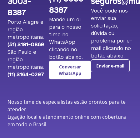
3003-
seguros@mut
8387
8387
Você pode nos
enviar sua
Mande um oi
Porto Alegre e
solicitação,
para o nosso
região
dúvida ou
time no
metropolitana:
problema por e-
WhatsApp
(51) 3181-0869
mail clicando no
clicando no
São Paulo e
botão abaixo.
botão abaixo.
região
metropolitana:
Enviar e-mail
Conversar
(11) 3164-0297
WhatsApp
Nosso time de especialistas estão prontos para te
atender.
Ligação local e atendimento online com cobertura
em todo o Brasil.