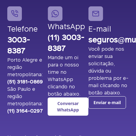
WhatsApp
Telefone
E-mail
(11) 3003-
3003-
seguros@mut
8387
8387
Você pode nos
enviar sua
Mande um oi
Porto Alegre e
solicitação,
para o nosso
região
dúvida ou
time no
metropolitana:
problema por e-
WhatsApp
(51) 3181-0869
mail clicando no
clicando no
São Paulo e
botão abaixo.
botão abaixo.
região
metropolitana:
Enviar e-mail
Conversar
(11) 3164-0297
WhatsApp