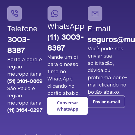
WhatsApp
Telefone
E-mail
(11) 3003-
3003-
seguros@mut
8387
8387
Você pode nos
enviar sua
Mande um oi
Porto Alegre e
solicitação,
para o nosso
região
dúvida ou
time no
metropolitana:
problema por e-
WhatsApp
(51) 3181-0869
mail clicando no
clicando no
São Paulo e
botão abaixo.
botão abaixo.
região
metropolitana:
Enviar e-mail
Conversar
(11) 3164-0297
WhatsApp