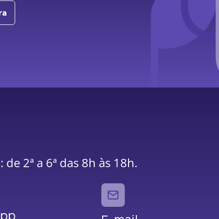
ra
 de 2ª a 6ª das 8h às 18h.
App