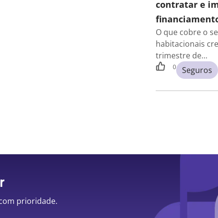
contratar e i
financiamento
O que cobre o s
habitacionais cr
trimestre de…
0
Seguros
r
 com prioridade.