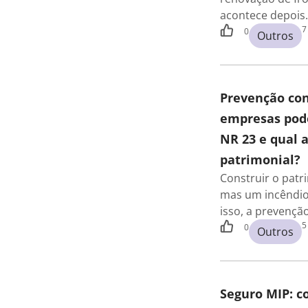
acontece depois
7
0
Outros
Prevenção con
empresas pode
NR 23 e qual 
patrimonial?
Construir o pat
mas um incêndio
isso, a prevençã
5
0
Outros
Seguro MIP: 