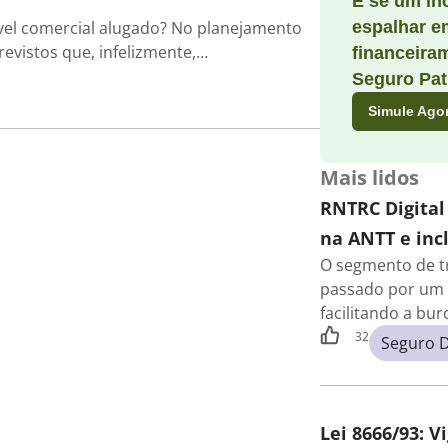
E se um in
el comercial alugado? No planejamento
espalhar e
evistos que, infelizmente,…
financeira
Seguro Pat
Simule Ago
Mais lidos
RNTRC Digital
na ANTT e incl
O segmento de t
passado por um 
facilitando a bu
32
Seguro 
Lei 8666/93: V