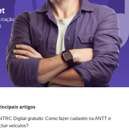
et
itação,
l
incipais artigos
TRC Digital gratuito: Como fazer cadastro na ANTT e
cluir veículos?