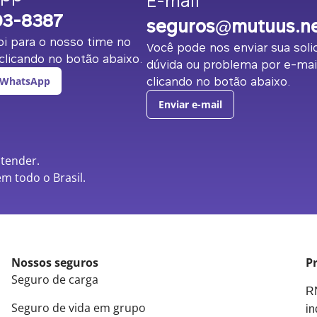
E-mail
03-8387
seguros@mutuus.n
i para o nosso time no
Você pode nos enviar sua solic
licando no botão abaixo.
dúvida ou problema por e-mai
clicando no botão abaixo.
 WhatsApp
Enviar e-mail
atender.
m todo o Brasil.
Nossos seguros
Pr
Seguro de carga
RN
Seguro de vida em grupo
in