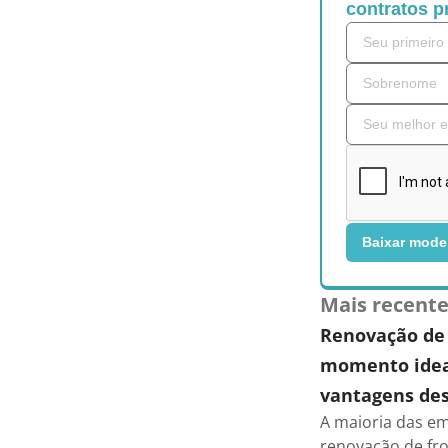
contratos p
Baixar mode
Mais recent
Renovação de 
momento ideal
vantagens des
A maioria das em
renovação de fro