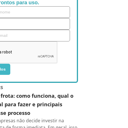
rontos para uso.
los
es
frota: como funciona, qual o
 para fazer e principais
se processo
presas não decide investir na
ta de forma imediata. Em geral, isso