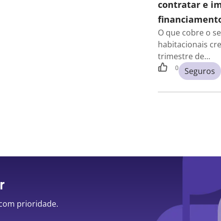
contratar e i
financiamento
O que cobre o s
habitacionais cr
trimestre de…
0
Seguros
r
 com prioridade.