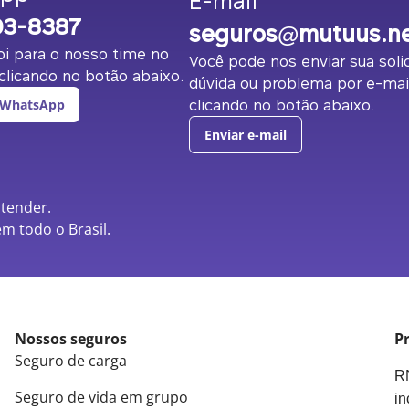
E-mail
03-8387
seguros@mutuus.n
i para o nosso time no
Você pode nos enviar sua solic
licando no botão abaixo.
dúvida ou problema por e-mai
clicando no botão abaixo.
 WhatsApp
Enviar e-mail
atender.
m todo o Brasil.
Nossos seguros
Pr
Seguro de carga
RN
Seguro de vida em grupo
in