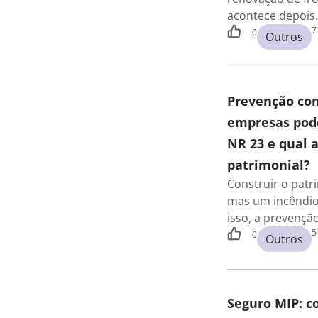
acontece depois
7
0
Outros
Prevenção con
empresas pode
NR 23 e qual 
patrimonial?
Construir o pat
mas um incêndio
isso, a prevençã
5
0
Outros
Seguro MIP: 