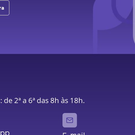
ra
 de 2ª a 6ª das 8h às 18h.
App