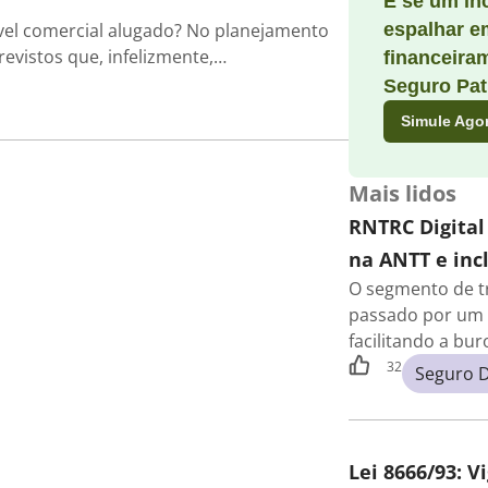
E se um in
el comercial alugado? No planejamento
espalhar e
evistos que, infelizmente,…
financeira
Seguro Pat
Simule Ago
Mais lidos
RNTRC Digital
na ANTT e incl
O segmento de t
passado por um 
facilitando a bu
32
Seguro 
Lei 8666/93: V