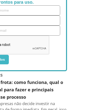
rontos para uso.
los
es
frota: como funciona, qual o
 para fazer e principais
se processo
presas não decide investir na
ta de forma imediata. Em geral, isso