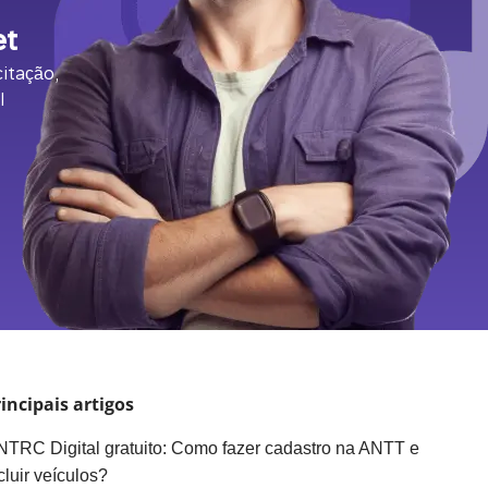
et
itação,
l
incipais artigos
TRC Digital gratuito: Como fazer cadastro na ANTT e
cluir veículos?