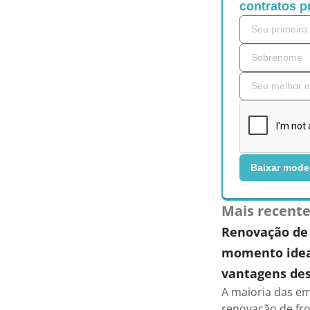
contratos p
Baixar mode
Mais recent
Renovação de 
momento ideal
vantagens des
A maioria das em
renovação de fro