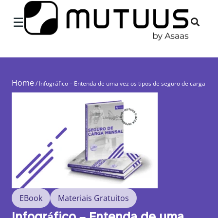
☰
Home
/
Infográfico – Entenda de uma vez os tipos de seguro de carga
EBook
Materiais Gratuitos
Infográfico – Entenda de uma